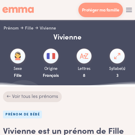
Protéger ma famille
Prénom
Fille
Vivienne
Vivienne
Sexe
Origine
Lettres
Syllabe(s)
Fille
Français
8
3
← Voir tous les prénoms
PRÉNOM DE BÉBÉ
Vivienne est un prénom de Fille