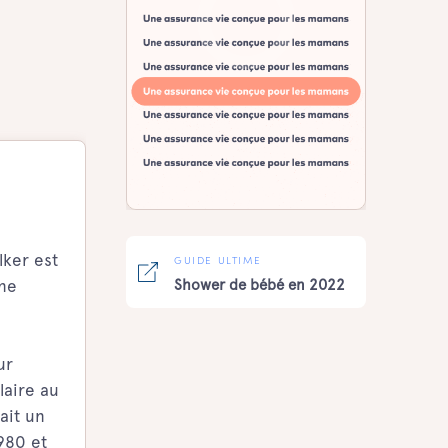
lker est
GUIDE ULTIME
une
Shower de bébé en 2022
ur
laire au
ait un
980 et