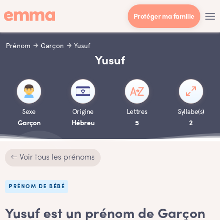
Protéger ma famille
Prénom
Garçon
Yusuf
Yusuf
Sexe
Origine
Lettres
Syllabe(s)
Garçon
Hébreu
5
2
← Voir tous les prénoms
PRÉNOM DE BÉBÉ
Yusuf est un prénom de Garçon