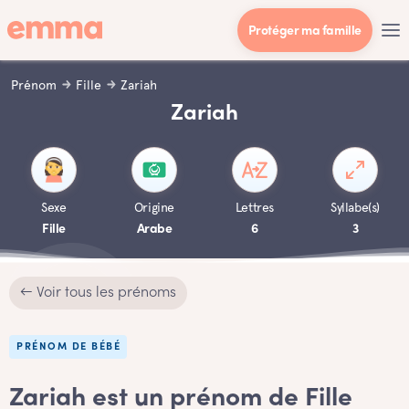
Protéger ma famille
Prénom
Fille
Zariah
Zariah
Sexe
Origine
Lettres
Syllabe(s)
Fille
Arabe
6
3
← Voir tous les prénoms
PRÉNOM DE BÉBÉ
Zariah est un prénom de Fille