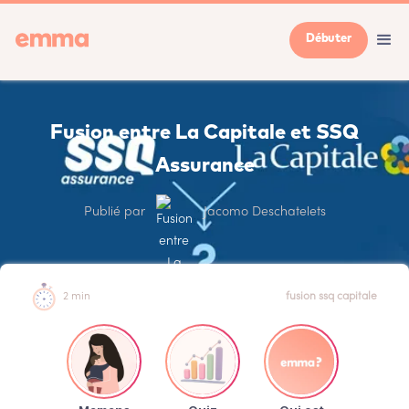
Débuter
Fusion entre La Capitale et SSQ
Assurance
Publié par
Jacomo Deschatelets
2 min
fusion ssq capitale