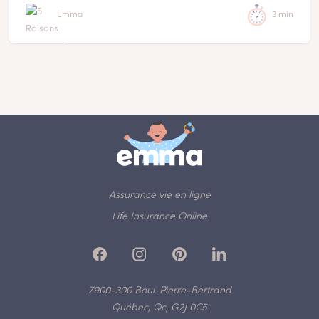
Emma
3 min
Assurance vie en ligne
Life Insurance Online
7900-300 Boul. Pierre-Bertrand
Québec, Qc, G2J 0C5