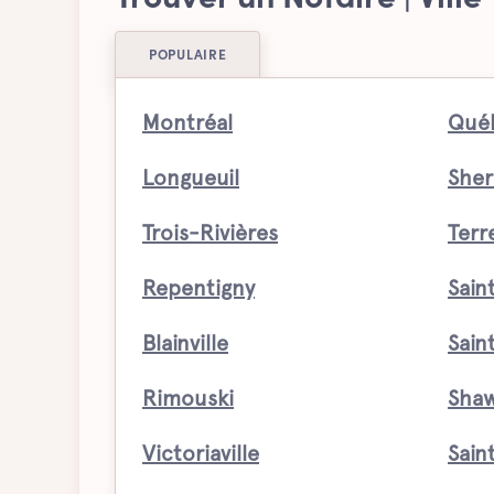
Trouver un Notaire | Ville
POPULAIRE
Montréal
Qué
Longueuil
Sher
Trois-Rivières
Ter
Repentigny
Sain
Blainville
Sain
Rimouski
Shaw
Victoriaville
Sain