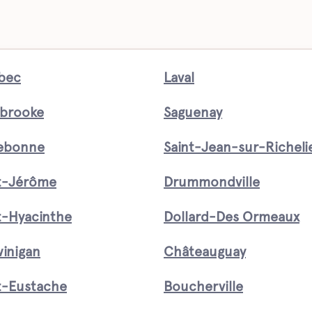
bec
Laval
brooke
Saguenay
rebonne
Saint-Jean-sur-Richeli
t-Jérôme
Drummondville
t-Hyacinthe
Dollard-Des Ormeaux
inigan
Châteauguay
t-Eustache
Boucherville