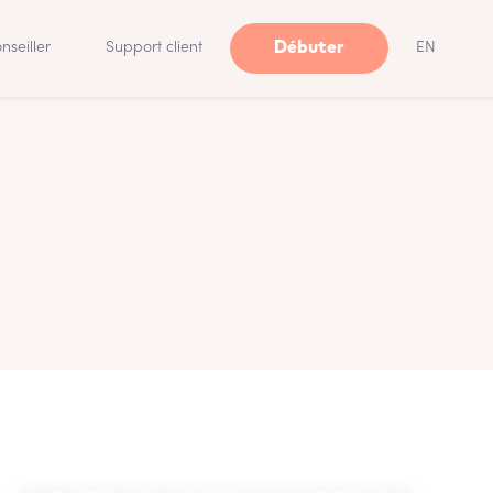
Débuter
nseiller
Support client
EN