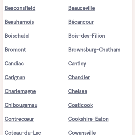
Beaconsfield
Beauceville
Beauharnois
Bécancour
Boischatel
Bois-des-Filion
Bromont
Brownsburg-Chatham
Candiac
Cantley
Carignan
Chandler
Charlemagne
Chelsea
Chibougamau
Coaticook
Contrecœur
Cookshire-Eaton
Coteau-du-Lac
Cowansville