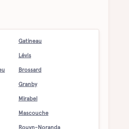
Gatineau
Lévis
eu
Brossard
Granby
Mirabel
Mascouche
Rouyn-Noranda