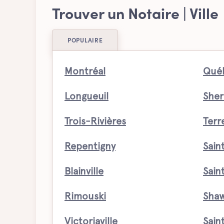
Trouver un Notaire | Ville
POPULAIRE
Montréal
Qué
Longueuil
Sher
Trois-Rivières
Ter
Repentigny
Sain
Blainville
Sain
Rimouski
Shaw
Victoriaville
Sain