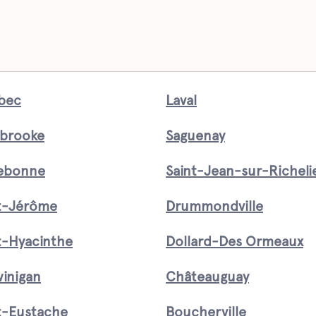
bec
Laval
brooke
Saguenay
rebonne
Saint-Jean-sur-Richeli
t-Jérôme
Drummondville
t-Hyacinthe
Dollard-Des Ormeaux
inigan
Châteauguay
t-Eustache
Boucherville