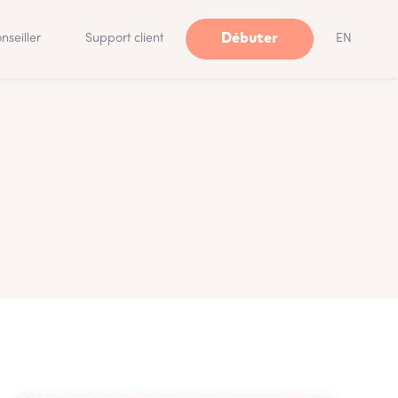
Débuter
nseiller
Support client
EN