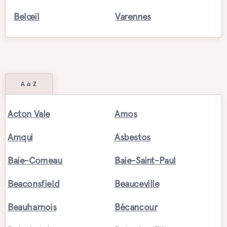
Belœil
Varennes
A à Z
Acton Vale
Amos
Amqui
Asbestos
Baie-Comeau
Baie-Saint-Paul
Beaconsfield
Beauceville
Beauharnois
Bécancour