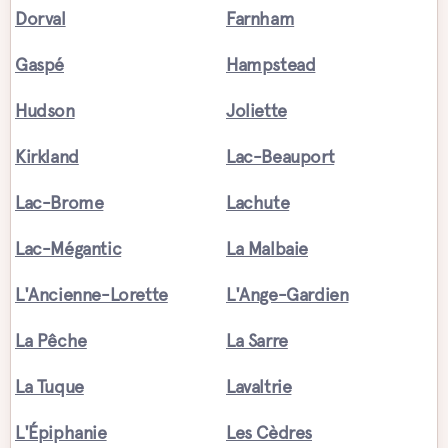
Dorval
Farnham
Gaspé
Hampstead
Hudson
Joliette
Kirkland
Lac-Beauport
Lac-Brome
Lachute
Lac-Mégantic
La Malbaie
L'Ancienne-Lorette
L'Ange-Gardien
La Pêche
La Sarre
La Tuque
Lavaltrie
L'Épiphanie
Les Cèdres