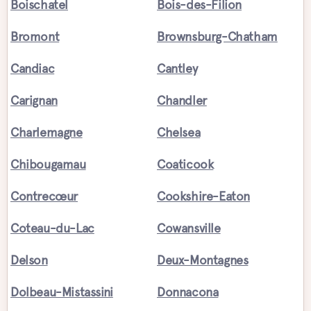
Boischatel
Bois-des-Filion
Bromont
Brownsburg-Chatham
Candiac
Cantley
Carignan
Chandler
Charlemagne
Chelsea
Chibougamau
Coaticook
Contrecœur
Cookshire-Eaton
Coteau-du-Lac
Cowansville
Delson
Deux-Montagnes
Dolbeau-Mistassini
Donnacona