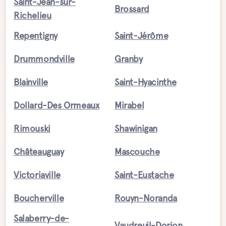
Saint-Jean-sur-
Brossard
Richelieu
Repentigny
Saint-Jérôme
Drummondville
Granby
Blainville
Saint-Hyacinthe
Dollard-Des Ormeaux
Mirabel
Rimouski
Shawinigan
Châteauguay
Mascouche
Victoriaville
Saint-Eustache
Boucherville
Rouyn-Noranda
Salaberry-de-
Vaudreuil-Dorion