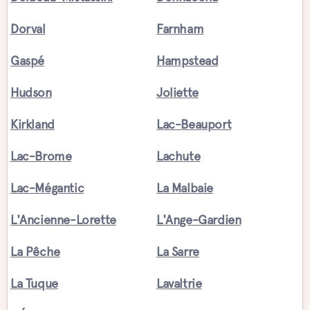
Dorval
Farnham
Gaspé
Hampstead
Hudson
Joliette
Kirkland
Lac-Beauport
Lac-Brome
Lachute
Lac-Mégantic
La Malbaie
L'Ancienne-Lorette
L'Ange-Gardien
La Pêche
La Sarre
La Tuque
Lavaltrie