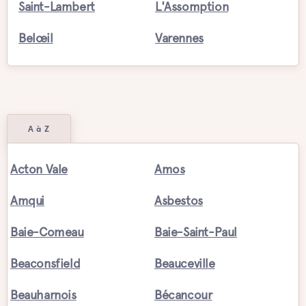
Saint-Lambert
L'Assomption
Belœil
Varennes
A à Z
Acton Vale
Amos
Amqui
Asbestos
Baie-Comeau
Baie-Saint-Paul
Beaconsfield
Beauceville
Beauharnois
Bécancour