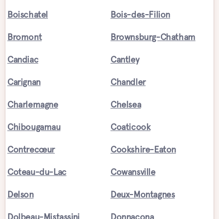
Boischatel
Bois-des-Filion
Bromont
Brownsburg-Chatham
Candiac
Cantley
Carignan
Chandler
Charlemagne
Chelsea
Chibougamau
Coaticook
Contrecœur
Cookshire-Eaton
Coteau-du-Lac
Cowansville
Delson
Deux-Montagnes
Dolbeau-Mistassini
Donnacona