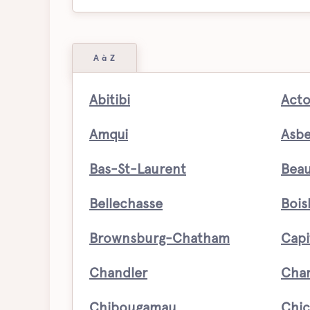
A à Z
Abitibi
Acto
Amqui
Asbe
Bas-St-Laurent
Beau
Bellechasse
Bois
Brownsburg-Chatham
Capi
Chandler
Char
Chibougamau
Chic