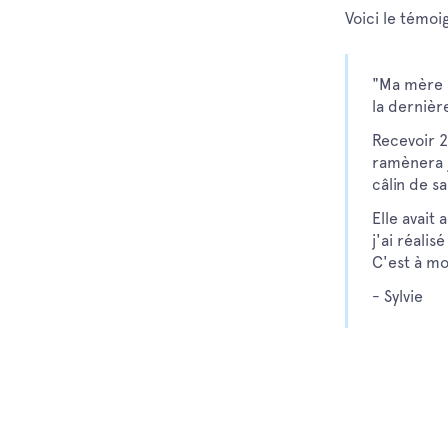
Voici le témo
"Ma mère a
la dernièr
Recevoir 
ramènera j
câlin de sa
Elle avait 
j'ai réali
C'est à mo
- Sylvie