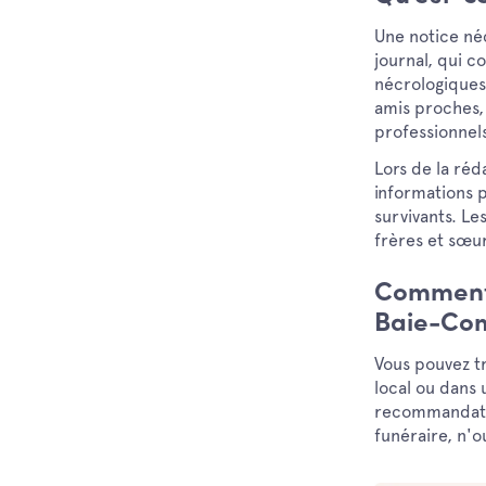
Une notice né
journal, qui 
nécrologiques
amis proches, 
professionnels
Lors de la réd
informations p
survivants. Le
frères et sœur
Comment 
Baie-Co
Vous pouvez t
local ou dans
recommandation
funéraire, n'o