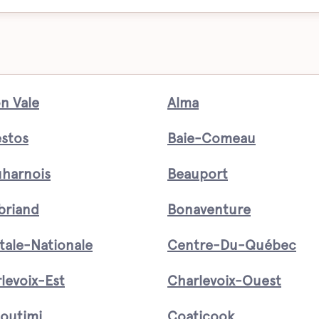
n Vale
Alma
stos
Baie-Comeau
harnois
Beauport
briand
Bonaventure
tale-Nationale
Centre-Du-Québec
levoix-Est
Charlevoix-Ouest
outimi
Coaticook