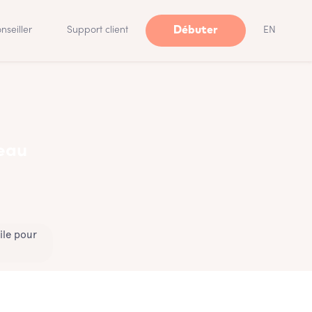
Débuter
nseiller
Support client
EN
meau
ile pour