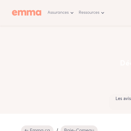
Assurances
Ressources
Déc
Les avi
← Emma.ca
Baie-Comeau