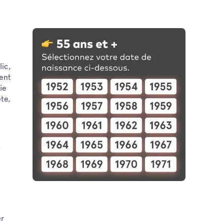
ic,
ent
ie
te,
e
er