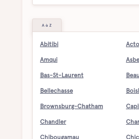
A à Z
Abitibi
Acto
Amqui
Asbe
Bas-St-Laurent
Beau
Bellechasse
Bois
Brownsburg-Chatham
Capi
Chandler
Char
Chibougamau
Chic