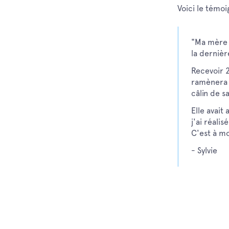
Voici le témo
"Ma mère a
la dernièr
Recevoir 
ramènera 
câlin de s
Elle avait
j'ai réali
C'est à m
- Sylvie