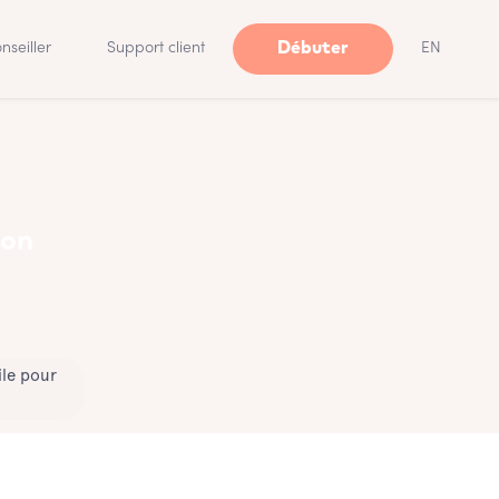
Débuter
nseiller
Support client
EN
ton
ile pour