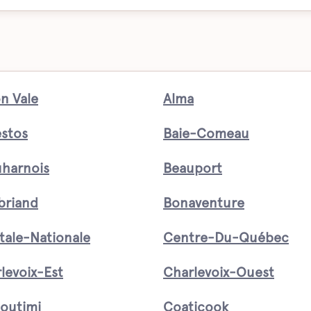
n Vale
Alma
stos
Baie-Comeau
harnois
Beauport
briand
Bonaventure
tale-Nationale
Centre-Du-Québec
levoix-Est
Charlevoix-Ouest
outimi
Coaticook