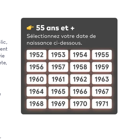
lic,
ment
vie
ète,
e
r