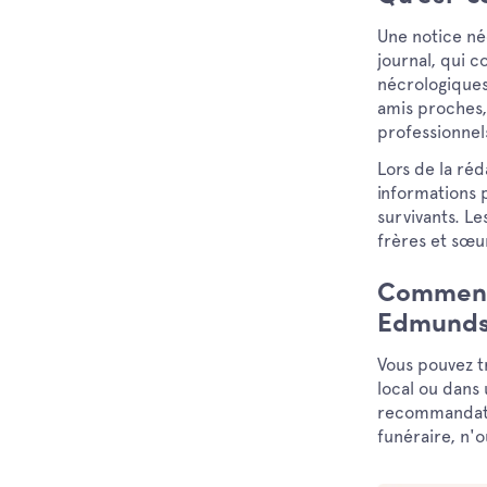
Une notice né
journal, qui 
nécrologiques
amis proches,
professionnel
Lors de la réd
informations p
survivants. Le
frères et sœu
Comment 
Edmunds
Vous pouvez t
local ou dans
recommandatio
funéraire, n'o