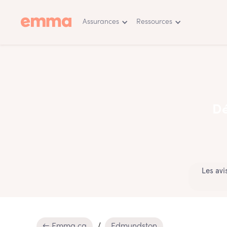
Assurances
Ressources
Dé
Les avi
← Emma.ca
Edmundston