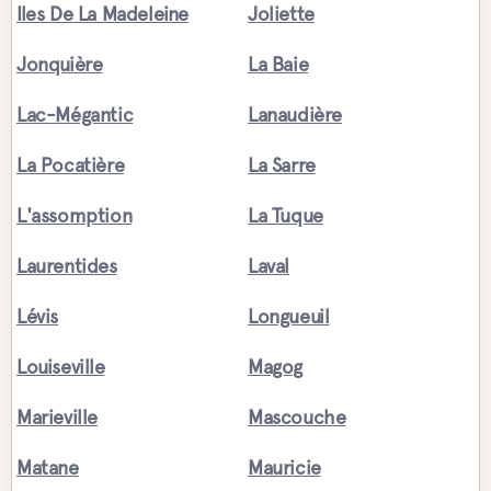
Iles De La Madeleine
Joliette
Jonquière
La Baie
Lac-Mégantic
Lanaudière
La Pocatière
La Sarre
L'assomption
La Tuque
Laurentides
Laval
Lévis
Longueuil
Louiseville
Magog
Marieville
Mascouche
Matane
Mauricie