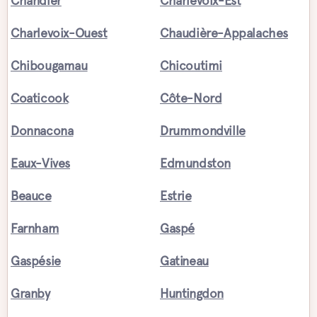
Chandler
Charlevoix-Est
Charlevoix-Ouest
Chaudière-Appalaches
Chibougamau
Chicoutimi
Coaticook
Côte-Nord
Donnacona
Drummondville
Eaux-Vives
Edmundston
Beauce
Estrie
Farnham
Gaspé
Gaspésie
Gatineau
Granby
Huntingdon