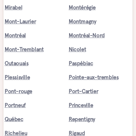
Mirabel
Montérégie
Mont-Laurier
Montmagny
Montréal
Montréal-Nord
Mont-Tremblant
Nicolet
Outaouais
Paspébiac
Plessisville
Pointe-aux-trembles
Pont-rouge
Port-Cartier
Portneuf
Princeville
Québec
Repentigny
Richelieu
Rigaud