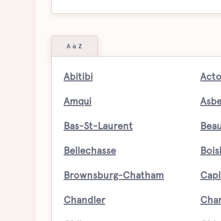
A à Z
Abitibi
Acto
Amqui
Asbe
Bas-St-Laurent
Beau
Bellechasse
Bois
Brownsburg-Chatham
Capi
Chandler
Char