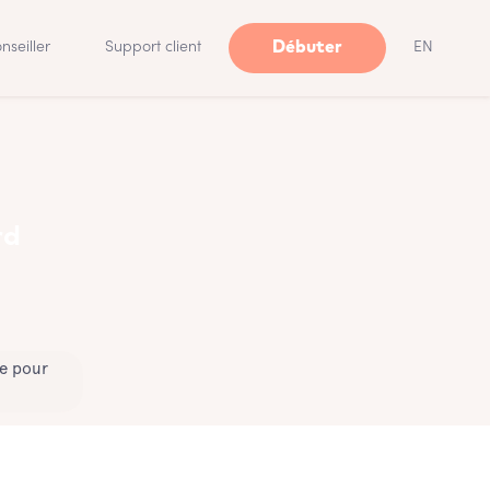
Débuter
nseiller
Support client
EN
rd
le pour