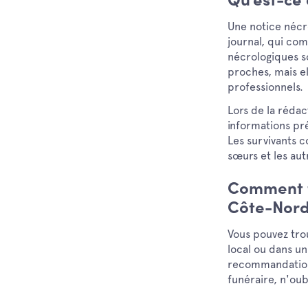
Qu'est-ce 
Une notice nécr
journal, qui co
nécrologiques s
proches, mais e
professionnels.
Lors de la rédac
informations pré
Les survivants c
sœurs et les au
Comment t
Côte-Nor
Vous pouvez tro
local ou dans u
recommandations
funéraire, n'oub