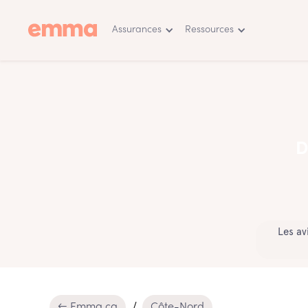
Assurances
Ressources
D
Les av
← Emma.ca
Côte-Nord