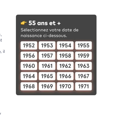
c,
nt
 il
r