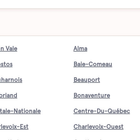
n Vale
Alma
stos
Baie-Comeau
harnois
Beauport
briand
Bonaventure
tale-Nationale
Centre-Du-Québec
levoix-Est
Charlevoix-Ouest