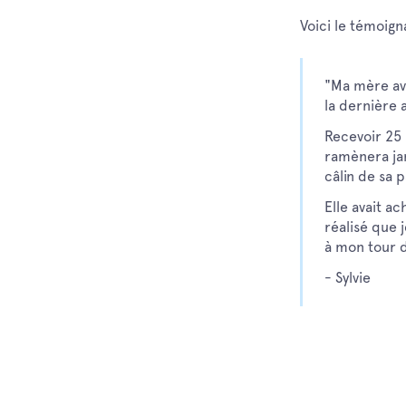
Voici le témoig
"Ma mère ava
la dernière 
Recevoir 25
ramènera ja
câlin de sa p
Elle avait ac
réalisé que 
à mon tour 
- Sylvie