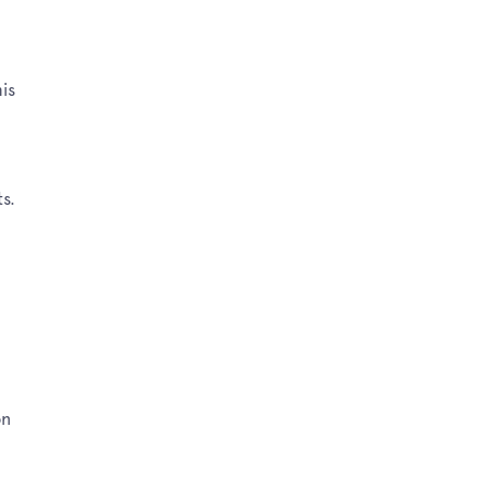
is
ts.
à
on