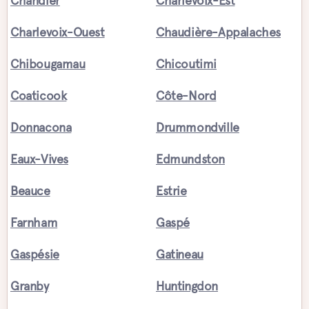
Chandler
Charlevoix-Est
Charlevoix-Ouest
Chaudière-Appalaches
Chibougamau
Chicoutimi
Coaticook
Côte-Nord
Donnacona
Drummondville
Eaux-Vives
Edmundston
Beauce
Estrie
Farnham
Gaspé
Gaspésie
Gatineau
Granby
Huntingdon