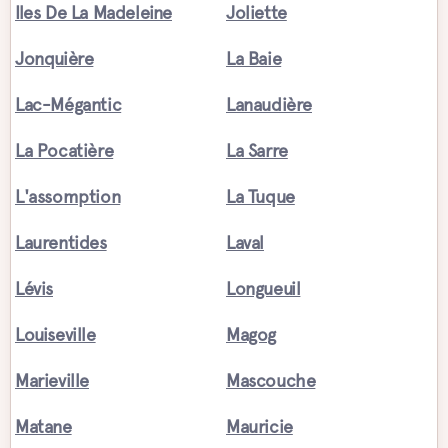
Iles De La Madeleine
Joliette
Jonquière
La Baie
Lac-Mégantic
Lanaudière
La Pocatière
La Sarre
L'assomption
La Tuque
Laurentides
Laval
Lévis
Longueuil
Louiseville
Magog
Marieville
Mascouche
Matane
Mauricie