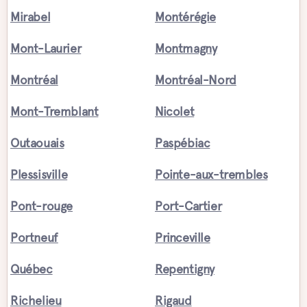
Mirabel
Montérégie
Mont-Laurier
Montmagny
Montréal
Montréal-Nord
Mont-Tremblant
Nicolet
Outaouais
Paspébiac
Plessisville
Pointe-aux-trembles
Pont-rouge
Port-Cartier
Portneuf
Princeville
Québec
Repentigny
Richelieu
Rigaud