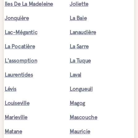
Iles De La Madeleine
Joliette
Jonquière
La Baie
Lac-Mégantic
Lanaudière
La Pocatière
La Sarre
L'assomption
La Tuque
Laurentides
Laval
Lévis
Longueuil
Louiseville
Magog
Marieville
Mascouche
Matane
Mauricie