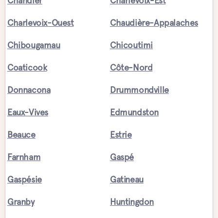
Chandler
Charlevoix-Est
Charlevoix-Ouest
Chaudière-Appalaches
Chibougamau
Chicoutimi
Coaticook
Côte-Nord
Donnacona
Drummondville
Eaux-Vives
Edmundston
Beauce
Estrie
Farnham
Gaspé
Gaspésie
Gatineau
Granby
Huntingdon