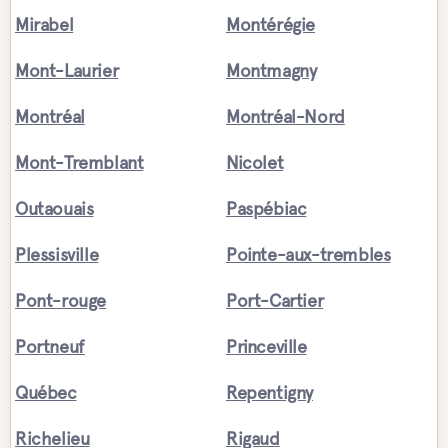
Mirabel
Montérégie
Mont-Laurier
Montmagny
Montréal
Montréal-Nord
Mont-Tremblant
Nicolet
Outaouais
Paspébiac
Plessisville
Pointe-aux-trembles
Pont-rouge
Port-Cartier
Portneuf
Princeville
Québec
Repentigny
Richelieu
Rigaud