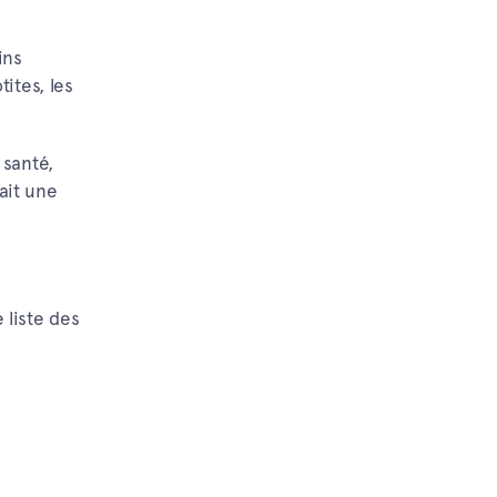
ins
ites, les
 santé,
ait une
 liste des