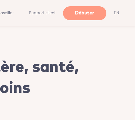
Débuter
nseiller
Support client
EN
ère, santé,
soins