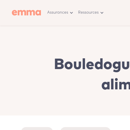
Assurances
Ressources
Bouledogue
alim