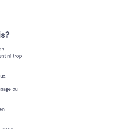
is?
en
est ni trop
ux.
issage ou
ien