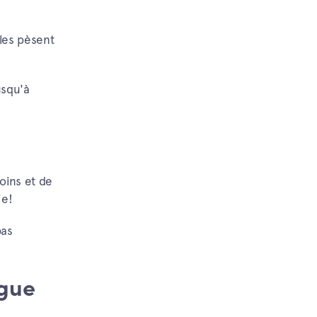
lles pèsent
usqu'à
oins et de
ie!
pas
ogue