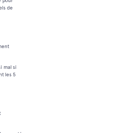
e pour
els de
ment
i mal si
t les 5
t