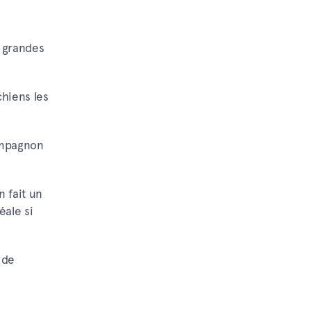
 grandes
chiens les
compagnon
 fait un
éale si
 de