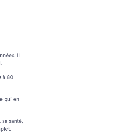
nées. Il
l.
0 à 80
ce qui en
 sa santé,
plet.