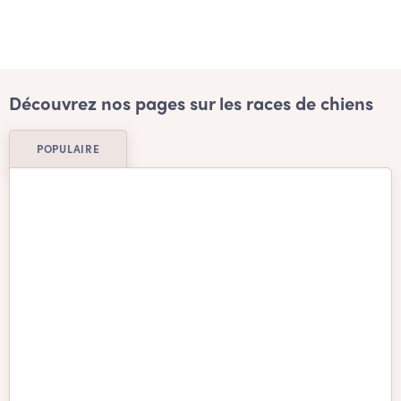
Découvrez nos pages sur les races de chiens
POPULAIRE
Basenji
Beagle
Berger allemand
Berger Australien
Berger d'Anatolie
Bichon Havanais
Bichon Maltais
Border Collie
boston terrier
Bouledogue Américain