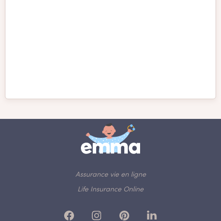
Samoyède
Schnauzer
Schnauzer Géant
Schnauzer nain
Shiba Inu
Shih Tzu
Teckel
Yorkshire
Assurance vie en ligne
Life Insurance Online