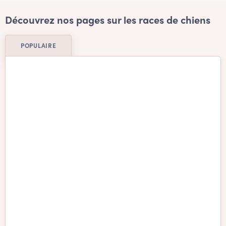
Découvrez nos pages sur les races de chiens
POPULAIRE
Basenji
Beagle
Berger allemand
Berger Australien
Berger d'Anatolie
Bichon frisé
Bichon Havanais
Border Collie
boston terrier
Bouledogue Américain
Bouledogue français
Bouvier Australien
Bouvier bernois
Boxer