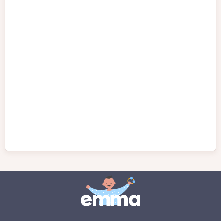
Petit chien
Poméranien
Rhodesian Ridgeback
Rottweiler
Samoyède
Schnauzer
Schnauzer Géant
Schnauzer nain
Shiba Inu
Shih Tzu
Teckel
Yorkshire