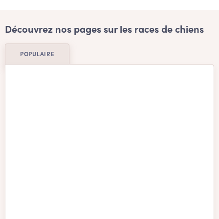
Découvrez nos pages sur les races de chiens
POPULAIRE
Basenji
Beagle
Berger allemand
Berger Australien
Berger d'Anatolie
Bichon frisé
Bichon Havanais
Bichon Maltais
Border Collie
boston terrier
Bouledogue Américain
Bouledogue français
Bouvier Australien
Bouvier bernois