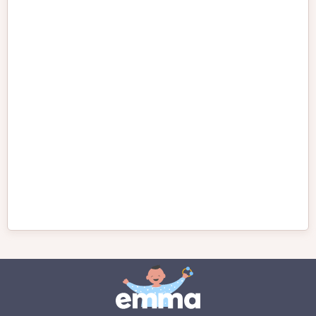
Irish Wolfhound
Labrador Retriever
Malinois
Petit chien
Poméranien
Rottweiler
Samoyède
Schnauzer
Schnauzer Géant
Schnauzer nain
Shiba Inu
Shih Tzu
Teckel
Yorkshire