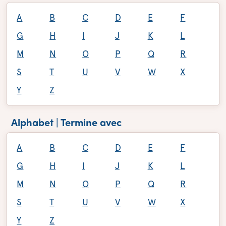
A
B
C
D
E
F
G
H
I
J
K
L
M
N
O
P
Q
R
S
T
U
V
W
X
Y
Z
Alphabet | Termine avec
A
B
C
D
E
F
G
H
I
J
K
L
M
N
O
P
Q
R
S
T
U
V
W
X
Y
Z