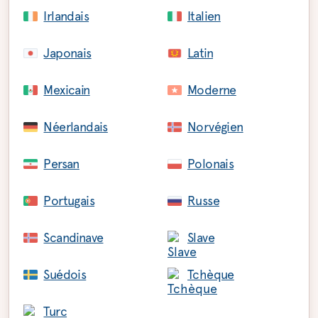
Irlandais
Italien
Japonais
Latin
Mexicain
Moderne
Néerlandais
Norvégien
Persan
Polonais
Portugais
Russe
Scandinave
Slave
Suédois
Tchèque
Turc