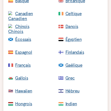
Basque
Britanique
Canadien
Celtique
Chinois
Danois
Écossais
Égyptien
Espagnol
Finlandais
Français
Gaélique
Gallois
Grec
Hawaiien
Hébreu
Hongrois
Indien