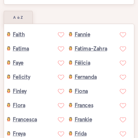
A à Z
Faith
Fannie
Fatima
Fatima-Zahra
Faye
Félicia
Felicity
Fernanda
Finley
Fiona
Flora
Frances
Francesca
Frankie
Freya
Frida