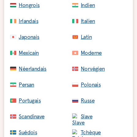
Hongrois
Indien
Irlandais
Italien
Japonais
Latin
Mexicain
Moderne
Néerlandais
Norvégien
Persan
Polonais
Portugais
Russe
Scandinave
Slave
Suédois
Tchèque