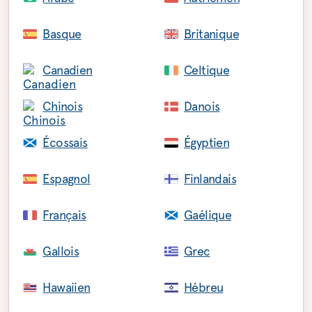
Basque
Britanique
Canadien
Celtique
Chinois
Danois
Écossais
Égyptien
Espagnol
Finlandais
Français
Gaélique
Gallois
Grec
Hawaiien
Hébreu