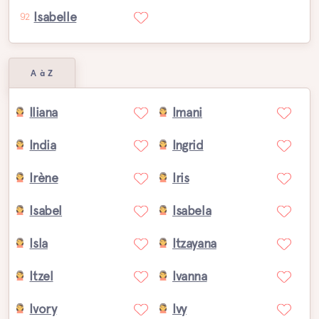
Isabelle
92
A à Z
Iliana
Imani
India
Ingrid
Irène
Iris
Isabel
Isabela
Isla
Itzayana
Itzel
Ivanna
Ivory
Ivy