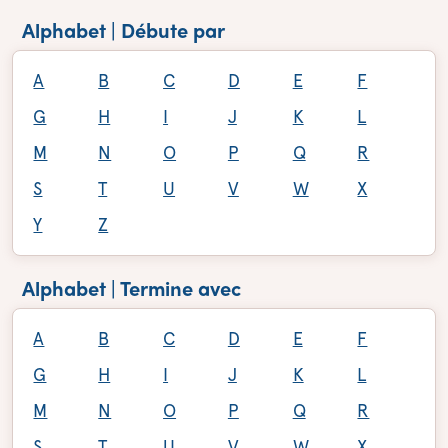
Alphabet | Débute par
A
B
C
D
E
F
G
H
I
J
K
L
M
N
O
P
Q
R
S
T
U
V
W
X
Y
Z
Alphabet | Termine avec
A
B
C
D
E
F
G
H
I
J
K
L
M
N
O
P
Q
R
S
T
U
V
W
X