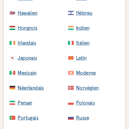
Hawaiien
Hébreu
Hongrois
Indien
Irlandais
Italien
Japonais
Latin
Mexicain
Moderne
Néerlandais
Norvégien
Persan
Polonais
Portugais
Russe