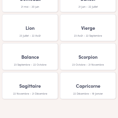
est quand même une tâche somme toute difficile. Une
chose est sûre, c’est que votre petite ayant un prénom fille
21 mai – 20 juin
21 Juin – 22 Juillet
Persan va vous adorer!
Lion
Vierge
23 Juillet – 22 Août
23 Août – 22 Septembre
Balance
Scorpion
23 Septembre – 22 Octobre
23 Octobre – 21 Novembre
Sagittaire
Capricorne
22 Novembre – 21 Décembre
22 Décembre – 19 Janvier