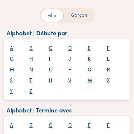
Garçon
Fille
Alphabet | Débute par
A
B
C
D
E
F
G
H
I
J
K
L
M
N
O
P
Q
R
S
T
U
V
W
X
Y
Z
Alphabet | Termine avec
A
B
C
D
E
F