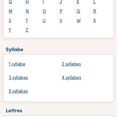
G
H
I
J
K
L
M
N
O
P
Q
R
S
T
U
V
W
X
Y
Z
Syllabe
1 syllabe
2 syllabes
3 syllabes
4 syllabes
5 syllabes
Lettres