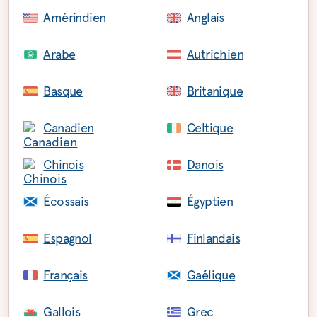
Amérindien
Anglais
Arabe
Autrichien
Basque
Britanique
Canadien
Celtique
Chinois
Danois
Écossais
Égyptien
Espagnol
Finlandais
Français
Gaélique
Gallois
Grec