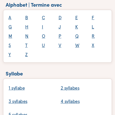
Alphabet | Termine avec
A
B
C
D
E
F
G
H
I
J
K
L
M
N
O
P
Q
R
S
T
U
V
W
X
Y
Z
Syllabe
1 syllabe
2 syllabes
3 syllabes
4 syllabes
5 syllabes