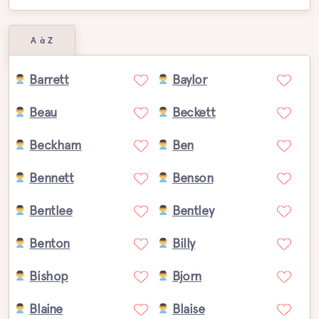
A à Z
Barrett
Baylor
Beau
Beckett
Beckham
Ben
Bennett
Benson
Bentlee
Bentley
Benton
Billy
Bishop
Bjorn
Blaine
Blaise