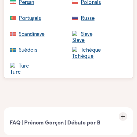
Persan
Polonais
Portugais
Russe
Scandinave
Slave
Suédois
Tchèque
Turc
FAQ | Prénom Garçon | Débute par B