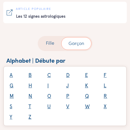
ARTICLE POPULAIRE
Les 12 signes astrologiques
Fille
Garçon
Alphabet | Débute par
A
B
C
D
E
F
G
H
I
J
K
L
M
N
O
P
Q
R
S
T
U
V
W
X
Y
Z