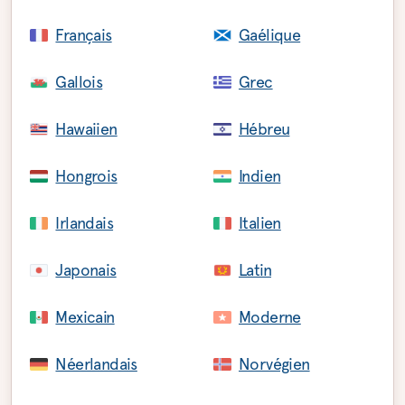
Français
Gaélique
Gallois
Grec
Hawaiien
Hébreu
Hongrois
Indien
Irlandais
Italien
Japonais
Latin
Mexicain
Moderne
Néerlandais
Norvégien