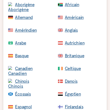
Aborigène
Africain
Allemand
Américain
Amérindien
Anglais
Arabe
Autrichien
Basque
Britanique
Canadien
Celtique
Chinois
Danois
Écossais
Égyptien
Espagnol
Finlandais