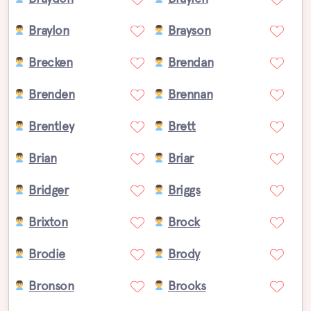
Braylon
Brayson
Brecken
Brendan
Brenden
Brennan
Brentley
Brett
Brian
Briar
Bridger
Briggs
Brixton
Brock
Brodie
Brody
Bronson
Brooks