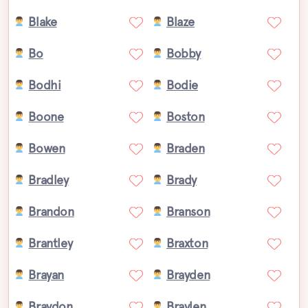
Blake
Blaze
Bo
Bobby
Bodhi
Bodie
Boone
Boston
Bowen
Braden
Bradley
Brady
Brandon
Branson
Brantley
Braxton
Brayan
Brayden
Braydon
Braylen