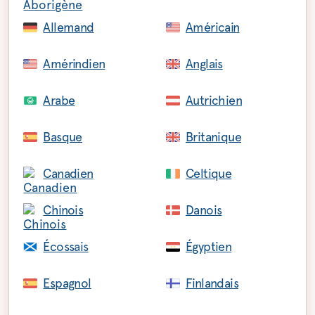
Allemand
Américain
Amérindien
Anglais
Arabe
Autrichien
Basque
Britanique
Canadien
Celtique
Chinois
Danois
Écossais
Égyptien
Espagnol
Finlandais