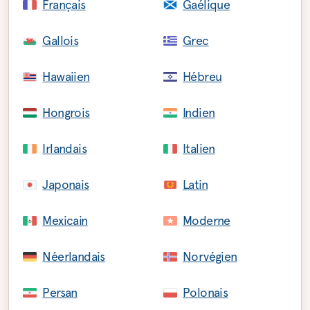
Français
Gaélique
Gallois
Grec
Hawaiien
Hébreu
Hongrois
Indien
Irlandais
Italien
Japonais
Latin
Mexicain
Moderne
Néerlandais
Norvégien
Persan
Polonais