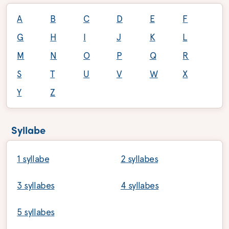
A
B
C
D
E
F
G
H
I
J
K
L
M
N
O
P
Q
R
S
T
U
V
W
X
Y
Z
Syllabe
1 syllabe
2 syllabes
3 syllabes
4 syllabes
5 syllabes