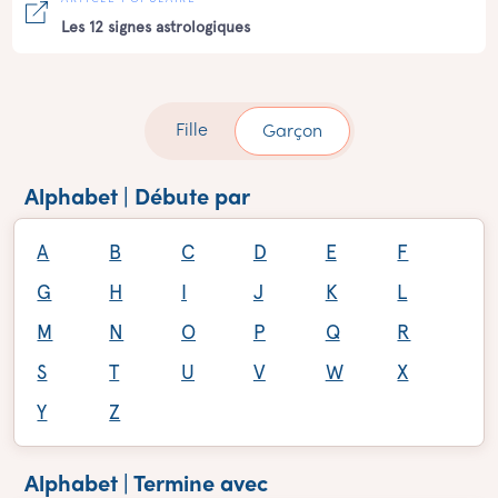
Les 12 signes astrologiques
Fille
Garçon
Alphabet | Débute par
A
B
C
D
E
F
G
H
I
J
K
L
M
N
O
P
Q
R
S
T
U
V
W
X
Y
Z
Alphabet | Termine avec