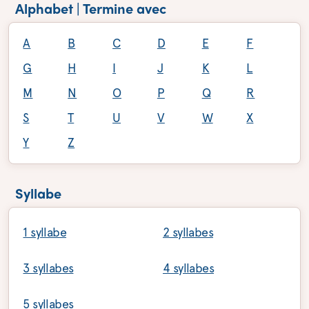
Alphabet | Termine avec
A
B
C
D
E
F
G
H
I
J
K
L
M
N
O
P
Q
R
S
T
U
V
W
X
Y
Z
Syllabe
1 syllabe
2 syllabes
3 syllabes
4 syllabes
5 syllabes