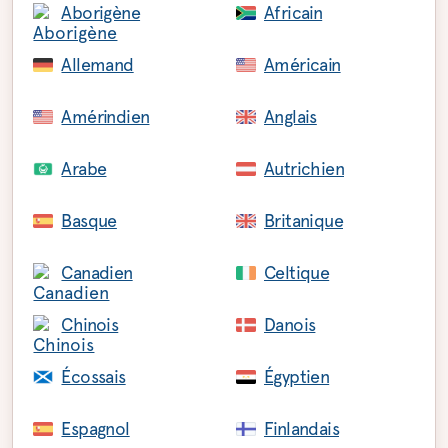
Aborigène
Africain
Allemand
Américain
Amérindien
Anglais
Arabe
Autrichien
Basque
Britanique
Canadien
Celtique
Chinois
Danois
Écossais
Égyptien
Espagnol
Finlandais