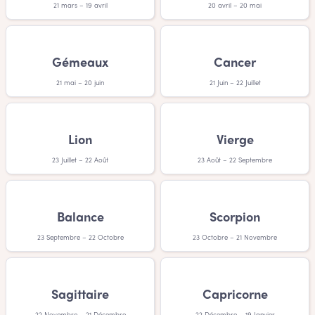
autre prénom?
21 mars – 19 avril
20 avril – 20 mai
- Ne vous en faites pas. Après tout, nommer un être humain
est quand même une tâche somme toute difficile. Une
chose est sûre, c’est que votre petite ayant un prénom fille
Gémeaux
Cancer
Russe va vous adorer!
21 mai – 20 juin
21 Juin – 22 Juillet
Lion
Vierge
23 Juillet – 22 Août
23 Août – 22 Septembre
Balance
Scorpion
23 Septembre – 22 Octobre
23 Octobre – 21 Novembre
Sagittaire
Capricorne