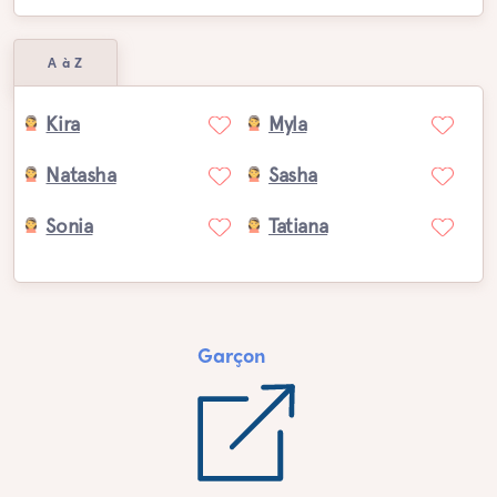
A à Z
Kira
Myla
Natasha
Sasha
Sonia
Tatiana
Garçon