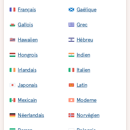
Français
Gaélique
Gallois
Grec
Hawaiien
Hébreu
Hongrois
Indien
Irlandais
Italien
Japonais
Latin
Mexicain
Moderne
Néerlandais
Norvégien