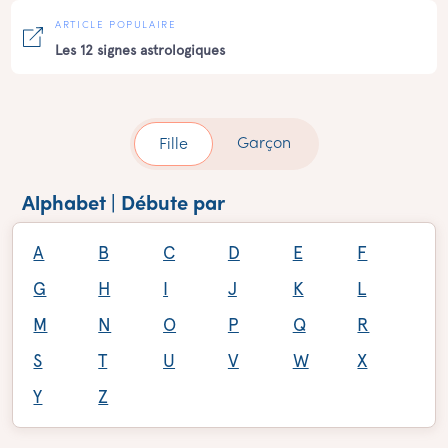
ARTICLE POPULAIRE
Les 12 signes astrologiques
Garçon
Fille
Alphabet | Débute par
A
B
C
D
E
F
G
H
I
J
K
L
M
N
O
P
Q
R
S
T
U
V
W
X
Y
Z