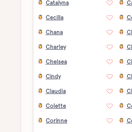
Catalyna
C
Cecilia
C
Chana
C
Charley
Ch
Chelsea
C
Cindy
Cl
Claudia
C
Colette
Co
Corinne
C