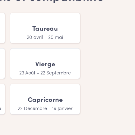
utres prénoms?
ure personne pour choisir le nom de votre
bute par C est le vrai Jackpot!
Taureau
rénom?
20 avril – 20 mai
ile. Une chose est sûre, c’est que votre
Vierge
23 Août – 22 Septembre
Capricorne
e
22 Décembre – 19 Janvier