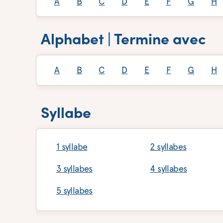
A
B
C
D
E
F
G
H
Alphabet | Termine avec
A
B
C
D
E
F
G
H
Syllabe
1 syllabe
2 syllabes
3 syllabes
4 syllabes
5 syllabes