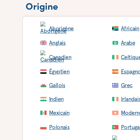
Origine
Aborigène
Africain
Anglais
Arabe
Canadien
Celtiqu
Égyptien
Espagno
Gallois
Grec
Indien
Irlandai
Mexicain
Modern
Polonais
Portuga