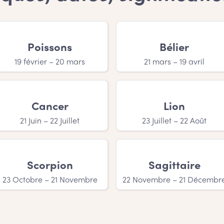
Débute par C se démarque-t-il des a
 l’on entend un prénom fille Débute par C. Vous êtes la meille
 petite sera spéciale et changera le monde, un prénom fille Dé
Poissons
Bélier
nom fille Débute par C et un autre p
19 février – 20 mars
21 mars – 19 avril
r un être humain est quand même une tâche somme toute diffic
va vous adorer!
Cancer
Lion
21 Juin – 22 Juillet
23 Juillet – 22 Août
Scorpion
Sagittaire
23 Octobre – 21 Novembre
22 Novembre – 21 Décembr