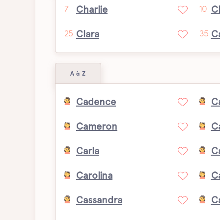
Charlie
C
7
10
Clara
C
25
35
A à Z
Cadence
Ca
Cameron
C
Garçon
Carla
C
Carolina
C
Cassandra
C