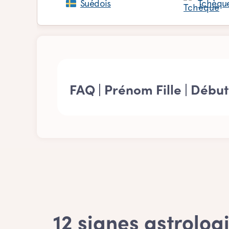
Suédois
Tchèqu
FAQ | Prénom Fille | Débu
Caractéristiques de la lis
- Ces prénoms doivent respecter l’élément 
Pourquoi choisir un préno
- Il s’agit d’un très joli prénom! Rappelez
personnelle. De toute façon, un prénom fill
12 signes astrologi