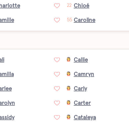
harlotte
Chloé
22
amille
Caroline
55
li
Callie
amilla
Camryn
arlee
Carly
arolyn
Carter
assidy
Cataleya