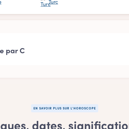
e
Turc
te par C
te : prénom fille Débute par C
suivant : Être des prénoms filles "Débute par C"
m fille Débute par C?
EN SAVOIR PLUS SUR L'HOROSCOPE
-vous que le choix d'un prénom fille Débute par C est entre vo
e Débute par C est tout à fait sublime, vous feriez un très bon
ques, dates, significati