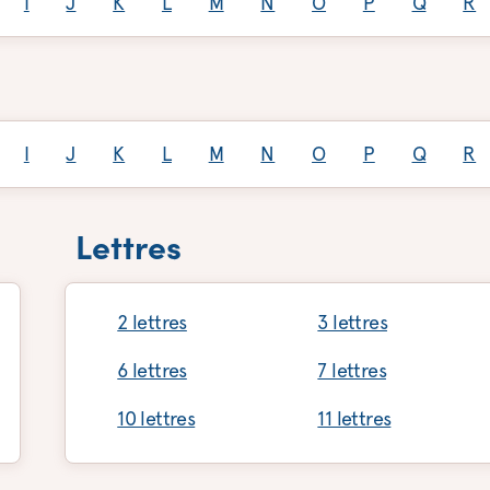
I
J
K
L
M
N
O
P
Q
R
I
J
K
L
M
N
O
P
Q
R
Lettres
2 lettres
3 lettres
6 lettres
7 lettres
10 lettres
11 lettres