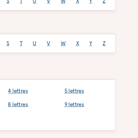
S
T
U
V
W
X
Y
Z
S
T
U
V
W
X
Y
Z
4 lettres
5 lettres
8 lettres
9 lettres