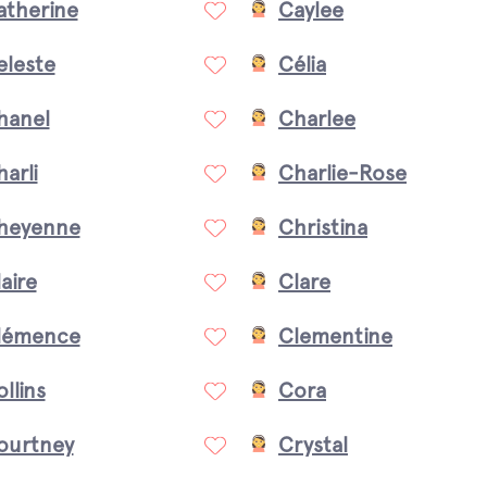
atherine
Caylee
eleste
Célia
hanel
Charlee
arli
Charlie-Rose
heyenne
Christina
aire
Clare
lémence
Clementine
llins
Cora
ourtney
Crystal