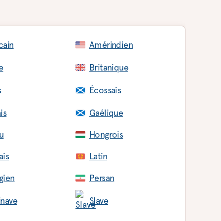
cain
Amérindien
e
Britanique
s
Écossais
is
Gaélique
u
Hongrois
ais
Latin
gien
Persan
inave
Slave