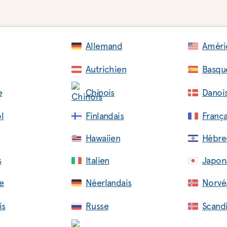
Allemand
Améri
Autrichien
Basqu
e
Chinois
Danoi
l
Finlandais
França
Hawaiien
Hébre
s
Italien
Japon
e
Néerlandais
Norvé
is
Russe
Scand