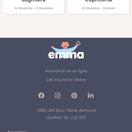
Sagittaire
Capricorne
22 Novembre – 21 Décembre
22 Décembre – 19 Janvier
Assurance vie en ligne
Life Insurance Online
7900-300 Boul. Pierre-Bertrand
Québec, Qc, G2J 0C5