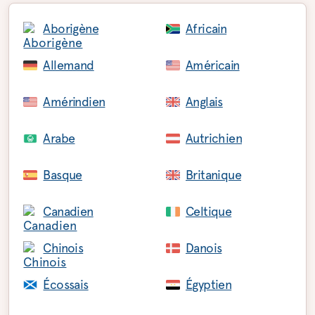
Aborigène
Africain
Allemand
Américain
Amérindien
Anglais
Arabe
Autrichien
Basque
Britanique
Canadien
Celtique
Chinois
Danois
Écossais
Égyptien