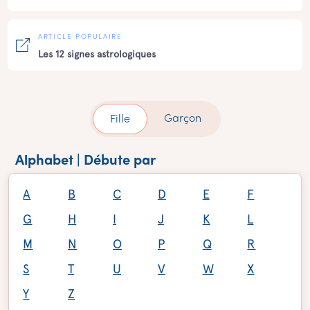
ARTICLE POPULAIRE
Les 12 signes astrologiques
Garçon
Fille
Alphabet | Débute par
A
B
C
D
E
F
G
H
I
J
K
L
M
N
O
P
Q
R
S
T
U
V
W
X
Y
Z