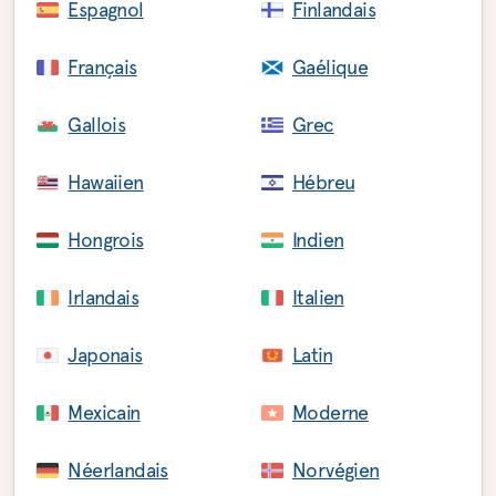
Espagnol
Finlandais
Français
Gaélique
Gallois
Grec
Hawaiien
Hébreu
Hongrois
Indien
Irlandais
Italien
Japonais
Latin
Mexicain
Moderne
Néerlandais
Norvégien