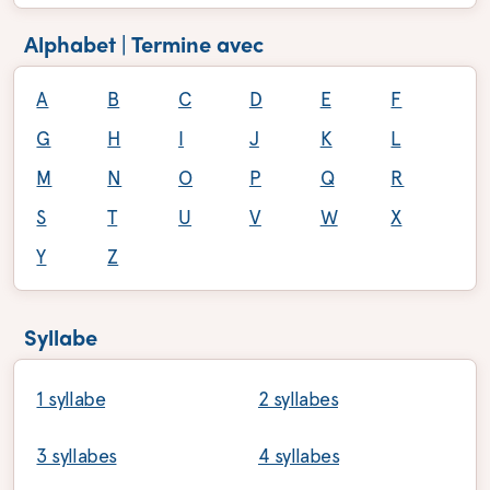
Alphabet | Termine avec
A
B
C
D
E
F
G
H
I
J
K
L
M
N
O
P
Q
R
S
T
U
V
W
X
Y
Z
Syllabe
1 syllabe
2 syllabes
3 syllabes
4 syllabes