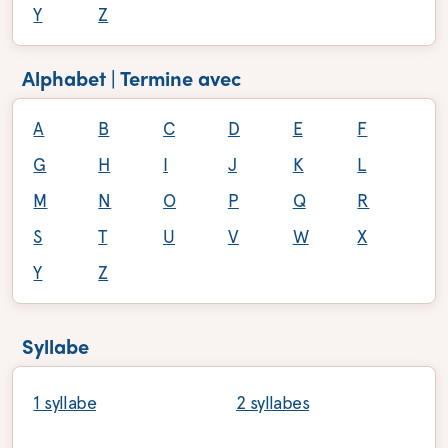
Y
Z
Alphabet | Termine avec
A
B
C
D
E
F
G
H
I
J
K
L
M
N
O
P
Q
R
S
T
U
V
W
X
Y
Z
Syllabe
1 syllabe
2 syllabes