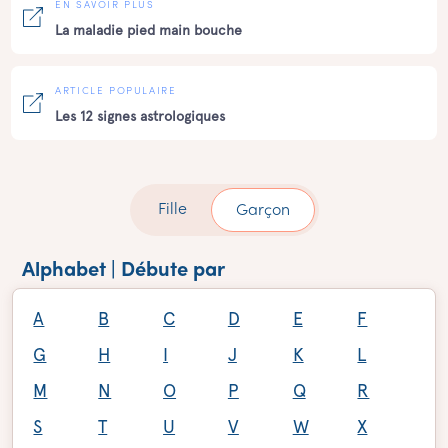
EN SAVOIR PLUS
La maladie pied main bouche
ARTICLE POPULAIRE
Les 12 signes astrologiques
Fille
Garçon
Alphabet | Débute par
A
B
C
D
E
F
G
H
I
J
K
L
M
N
O
P
Q
R
S
T
U
V
W
X