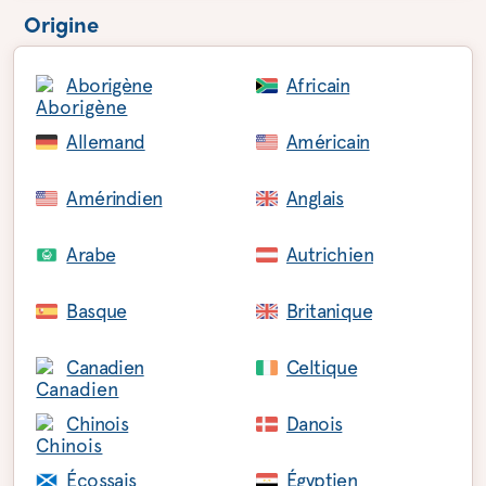
Origine
Aborigène
Africain
Allemand
Américain
Amérindien
Anglais
Arabe
Autrichien
Basque
Britanique
Canadien
Celtique
Chinois
Danois
Écossais
Égyptien