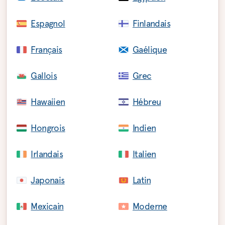
Espagnol
Finlandais
Français
Gaélique
Gallois
Grec
Hawaiien
Hébreu
Hongrois
Indien
Irlandais
Italien
Japonais
Latin
Mexicain
Moderne