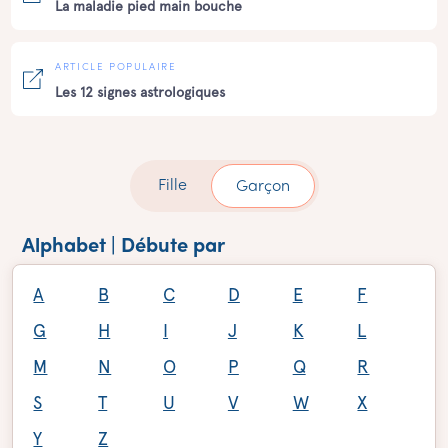
La maladie pied main bouche
ARTICLE POPULAIRE
Les 12 signes astrologiques
Fille
Garçon
Alphabet | Débute par
A
B
C
D
E
F
G
H
I
J
K
L
M
N
O
P
Q
R
S
T
U
V
W
X
Y
Z