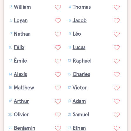
William
Thomas
3
4
Logan
Jacob
5
6
Nathan
Léo
7
9
Félix
Lucas
10
11
Émile
Raphael
12
13
Alexis
Charles
14
15
Matthew
Victor
16
17
Arthur
Adam
18
19
Olivier
Samuel
20
21
Benjamin
Ethan
22
23